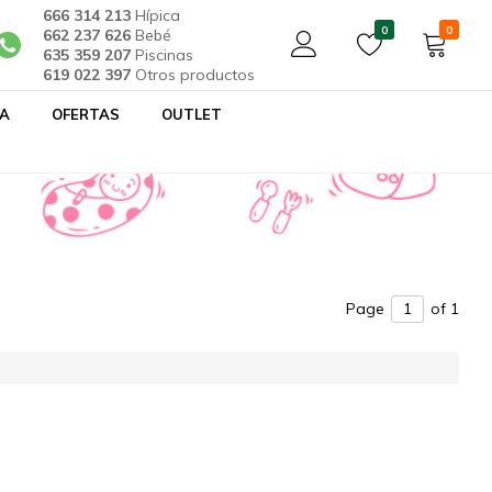
666 314 213
Hípica
0
0
662 237 626
Bebé
635 359 207
Piscinas
619 022 397
Otros productos
YA
OFERTAS
OUTLET
Page
of 1