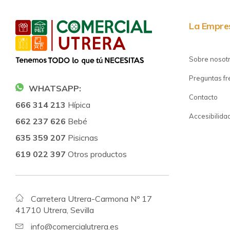
La Empre
Sobre nosot
Preguntas f
WHATSAPP:
Contacto
666 314 213
Hípica
Accesibilida
662 237 626
Bebé
635 359 207
Pisicnas
619 022 397
Otros productos
Carretera Utrera-Carmona Nº 17
41710 Utrera, Sevilla
info@comercialutrera.es