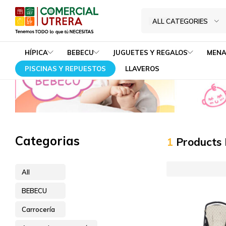
Funda grupo
Home
BEBECU
Carrocería
Accesorios carrocería
ALL CATEGORIES
Tenemos
Comercial
TODO
Utrera
HÍPICA
BEBECU
JUGUETES Y REGALOS
MENA
lo
PISCINAS Y REPUESTOS
LLAVEROS
que
tú
NECESITAS
Categorias
1
Products
All
BEBECU
Carrocería