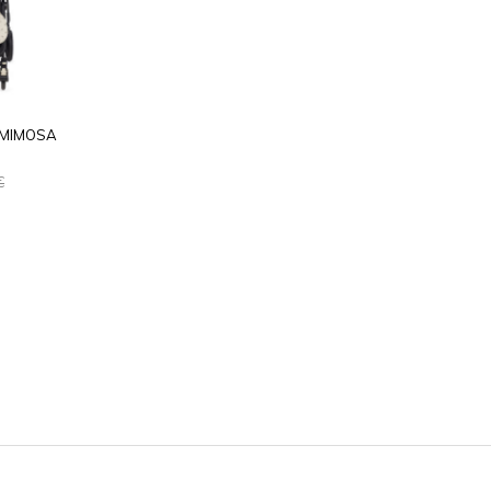
 MIMOSA
€