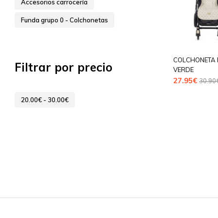
Accesorios carrocería
Funda grupo 0 - Colchonetas
COLCHONETA
Filtrar por precio
VERDE
27.95
€
30.90
20.00
€
-
30.00
€