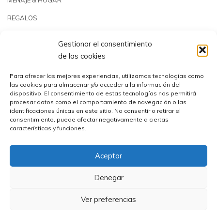
REGALOS
JARDÍN & PLAYA
Gestionar el consentimiento
PISCINAS & REPUESTOS
de las cookies
OUTLET
Para ofrecer las mejores experiencias, utilizamos tecnologías como
las cookies para almacenar y/o acceder a la información del
dispositivo. El consentimiento de estas tecnologías nos permitirá
procesar datos como el comportamiento de navegación o las
identificaciones únicas en este sitio. No consentir o retirar el
consentimiento, puede afectar negativamente a ciertas
características y funciones.
Aceptar
Comercial Utrera s.l.© 2023 | CIF: B41194655
Denegar
Ver preferencias