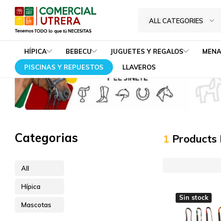
Mascotas
Home
Hípica
ALL CATEGORIES
Tenemos
Comercial
TODO
Utrera
HÍPICA
BEBECU
JUGUETES Y REGALOS
MENA
lo
PISCINAS Y REPUESTOS
LLAVEROS
que
tú
NECESITAS
Categorias
1
Products
All
Hípica
Sin stock
Mascotas