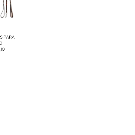
IS PARA
O
JO