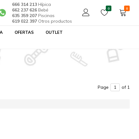
666 314 213
Hípica
0
0
662 237 626
Bebé
635 359 207
Piscinas
619 022 397
Otros productos
YA
OFERTAS
OUTLET
Page
of 1