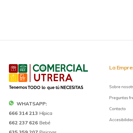
La Empre
Sobre nosot
Preguntas f
WHATSAPP:
Contacto
666 314 213
Hípica
Accesibilida
662 237 626
Bebé
635 359 207
Pisicnas