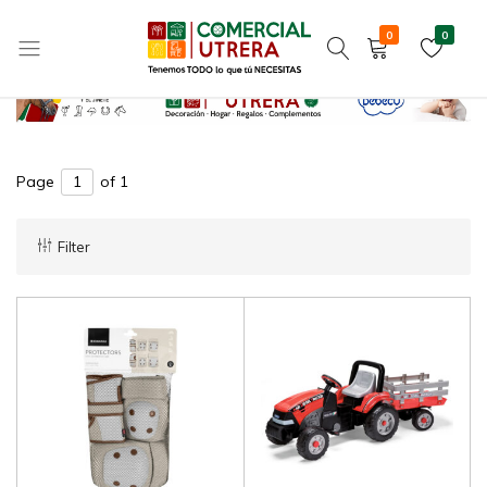
VEHÍCULOS A PEDALES NIÑOS
Home
JUGUETES Y REGALOS
0
0
Tenemos
Comercial
TODO
Utrera
lo
que
Page
of 1
tú
NECESITAS
Filter