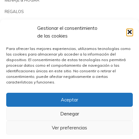
REGALOS
JARDÍN & PLAYA
Gestionar el consentimiento
PISCINAS & REPUESTOS
de las cookies
OUTLET
Para ofrecer las mejores experiencias, utilizamos tecnologías como
las cookies para almacenar y/o acceder a la información del
dispositivo. El consentimiento de estas tecnologías nos permitirá
procesar datos como el comportamiento de navegación o las
identificaciones únicas en este sitio. No consentir o retirar el
consentimiento, puede afectar negativamente a ciertas
características y funciones.
Aceptar
Comercial Utrera s.l.© 2023 | CIF: B41194655
Denegar
Ver preferencias