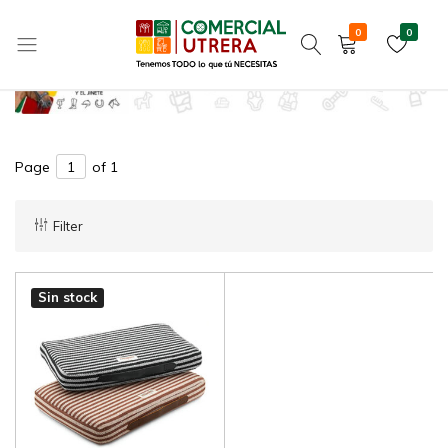
Decoración hípica
Home
Hípica
Regalos hípica
0
0
Tenemos
Comercial
TODO
Utrera
lo
que
Page
of 1
tú
NECESITAS
Filter
Sin stock