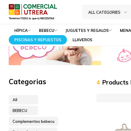
Bolsos Complementos
Home
BEBECU
Complementos bebecu
ALL CATEGORIES
Tenemos
Comercial
TODO
Utrera
HÍPICA
BEBECU
JUGUETES Y REGALOS
MENA
lo
PISCINAS Y REPUESTOS
LLAVEROS
que
tú
NECESITAS
Categorias
4
Products
All
BEBECU
Complementos bebecu