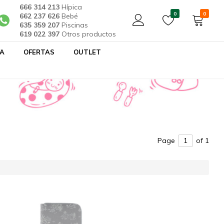
666 314 213
Hípica
0
0
662 237 626
Bebé
635 359 207
Piscinas
619 022 397
Otros productos
YA
OFERTAS
OUTLET
Page
of 1