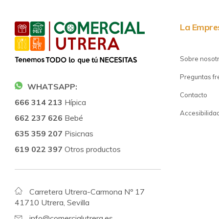
La Empre
Sobre nosot
Preguntas f
WHATSAPP:
Contacto
666 314 213
Hípica
Accesibilida
662 237 626
Bebé
635 359 207
Pisicnas
619 022 397
Otros productos
Carretera Utrera-Carmona Nº 17
41710 Utrera, Sevilla
info@comercialutrera.es