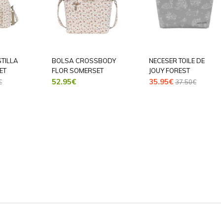
TILLA
BOLSA CROSSBODY
NECESER TOILE DE
ET
FLOR SOMERSET
JOUY FOREST
52.95
€
35.95
€
€
37.50
€