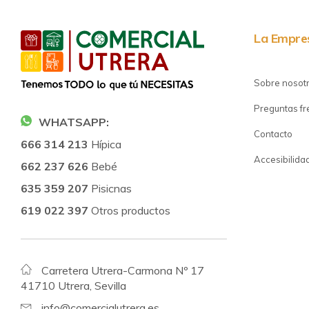
La Empre
Sobre nosot
Preguntas f
WHATSAPP:
Contacto
666 314 213
Hípica
Accesibilida
662 237 626
Bebé
635 359 207
Pisicnas
619 022 397
Otros productos
Carretera Utrera-Carmona Nº 17
41710 Utrera, Sevilla
info@comercialutrera.es