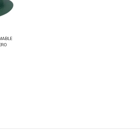
MABLE
ERO