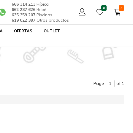
666 314 213
Hípica
0
0
662 237 626
Bebé
635 359 207
Piscinas
619 022 397
Otros productos
YA
OFERTAS
OUTLET
Page
of 1