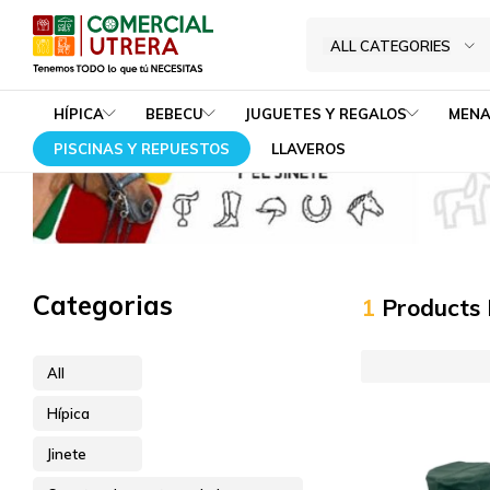
Capotes de montar y chubasqueros
Home
Hípica
Jinete
ALL CATEGORIES
Tenemos
Comercial
TODO
Utrera
HÍPICA
BEBECU
JUGUETES Y REGALOS
MENA
lo
PISCINAS Y REPUESTOS
LLAVEROS
que
tú
NECESITAS
Categorias
1
Products
All
Hípica
Jinete