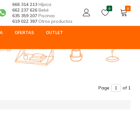
666 314 213
Hípica
0
0
662 237 626
Bebé
635 359 207
Piscinas
619 022 397
Otros productos
YA
OFERTAS
OUTLET
Page
of 1