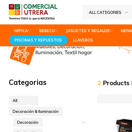
Decoración & Iluminación
Home
ALL CATEGORIES
Tenemos
Comercial
TODO
Utrera
HÍPICA
BEBECU
JUGUETES Y REGALOS
MENA
lo
PISCINAS Y REPUESTOS
LLAVEROS
que
tú
NECESITAS
Categorias
2
Products
All
Decoración & Iluminación
Decoración