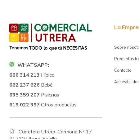
La Empre
Sobre nosot
Preguntas f
WHATSAPP:
Contacto
666 314 213
Hípica
Accesibilida
662 237 626
Bebé
635 359 207
Pisicnas
619 022 397
Otros productos
Carretera Utrera-Carmona Nº 17
41710 Utrera, Sevilla