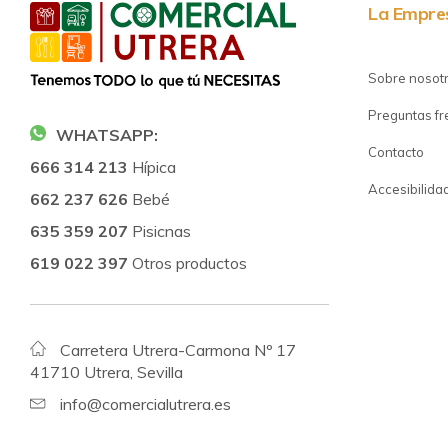
La Empre
Sobre nosot
Preguntas f
WHATSAPP:
Contacto
666 314 213
Hípica
Accesibilida
662 237 626
Bebé
635 359 207
Pisicnas
619 022 397
Otros productos
Carretera Utrera-Carmona Nº 17
41710 Utrera, Sevilla
info@comercialutrera.es