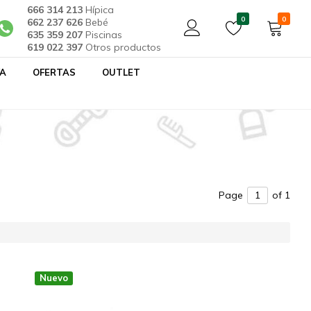
666 314 213
Hípica
0
0
662 237 626
Bebé
635 359 207
Piscinas
619 022 397
Otros productos
YA
OFERTAS
OUTLET
Page
of 1
Nuevo