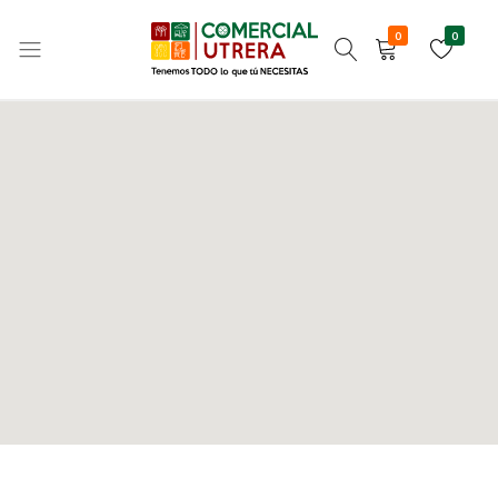
0
0
Tenemos
Comercial
TODO
Utrera
lo
que
tú
NECESITAS