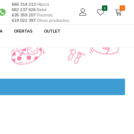
666 314 213
Hípica
0
0
662 237 626
Bebé
635 359 207
Piscinas
619 022 397
Otros productos
YA
OFERTAS
OUTLET