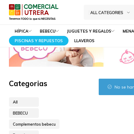
Braguitas
Home
BEBECU
Complementos bebecu
ALL CATEGORIES
Tenemos
Comercial
TODO
Utrera
HÍPICA
BEBECU
JUGUETES Y REGALOS
MENA
lo
PISCINAS Y REPUESTOS
LLAVEROS
que
tú
NECESITAS
Categorias
No se han
All
BEBECU
Complementos bebecu