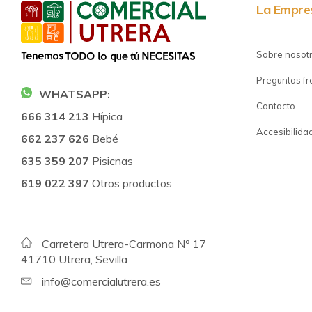
La Empre
Sobre nosot
Preguntas f
WHATSAPP:
Contacto
666 314 213
Hípica
Accesibilida
662 237 626
Bebé
635 359 207
Pisicnas
619 022 397
Otros productos
Carretera Utrera-Carmona Nº 17
41710 Utrera, Sevilla
info@comercialutrera.es