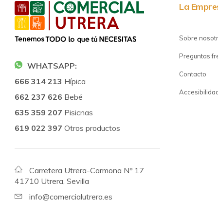
La Empre
Sobre nosot
Preguntas f
WHATSAPP:
Contacto
666 314 213
Hípica
Accesibilida
662 237 626
Bebé
635 359 207
Pisicnas
619 022 397
Otros productos
Carretera Utrera-Carmona Nº 17
41710 Utrera, Sevilla
info@comercialutrera.es