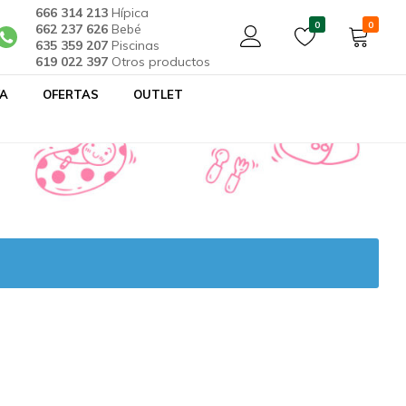
666 314 213
Hípica
0
0
662 237 626
Bebé
635 359 207
Piscinas
619 022 397
Otros productos
YA
OFERTAS
OUTLET