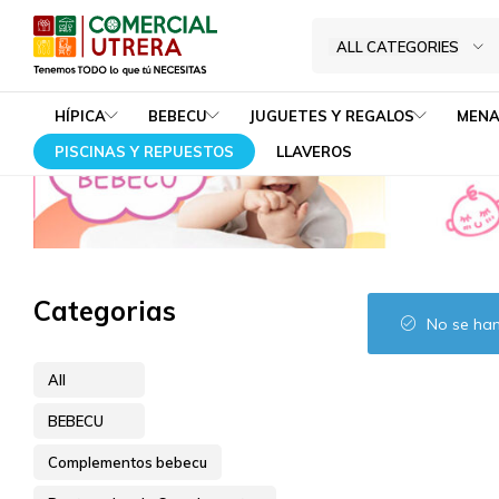
Destacados de Compl
Home
BEBECU
Complementos bebecu
ALL CATEGORIES
Tenemos
Comercial
TODO
Utrera
HÍPICA
BEBECU
JUGUETES Y REGALOS
MENA
lo
PISCINAS Y REPUESTOS
LLAVEROS
que
tú
NECESITAS
Categorias
No se han
All
BEBECU
Complementos bebecu