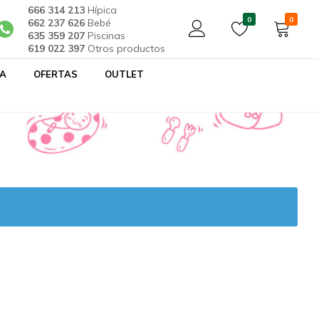
666 314 213
Hípica
0
0
662 237 626
Bebé
635 359 207
Piscinas
619 022 397
Otros productos
YA
OFERTAS
OUTLET