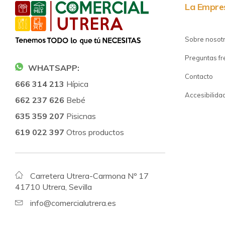
La Empre
Sobre nosot
Preguntas f
WHATSAPP:
Contacto
666 314 213
Hípica
Accesibilida
662 237 626
Bebé
635 359 207
Pisicnas
619 022 397
Otros productos
Carretera Utrera-Carmona Nº 17
41710 Utrera, Sevilla
info@comercialutrera.es