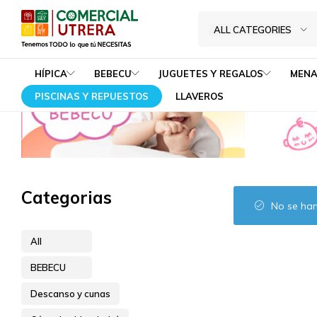
Cómodas hiperbebé
Home
BEBECU
Descanso y cunas
ALL CATEGORIES
Tenemos
Comercial
TODO
Utrera
HÍPICA
BEBECU
JUGUETES Y REGALOS
MENA
lo
PISCINAS Y REPUESTOS
LLAVEROS
que
tú
NECESITAS
Categorias
No se han
All
BEBECU
Descanso y cunas