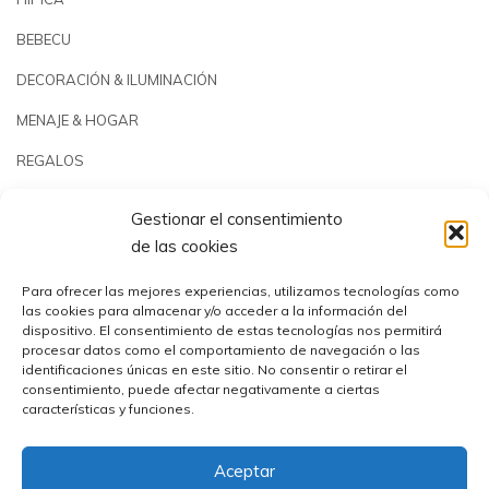
BEBECU
DECORACIÓN & ILUMINACIÓN
MENAJE & HOGAR
REGALOS
JARDÍN & PLAYA
Gestionar el consentimiento
PISCINAS & REPUESTOS
de las cookies
OUTLET
Para ofrecer las mejores experiencias, utilizamos tecnologías como
las cookies para almacenar y/o acceder a la información del
dispositivo. El consentimiento de estas tecnologías nos permitirá
procesar datos como el comportamiento de navegación o las
identificaciones únicas en este sitio. No consentir o retirar el
consentimiento, puede afectar negativamente a ciertas
características y funciones.
Aceptar
Comercial Utrera s.l.© 2023 | CIF: B41194655