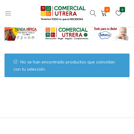
Home
JUGUETES Y REGALOS
JUEGOS DE EXTERIOR
0
0
Parques infantiles
Tenemos
Comercial
TODO
Utrera
lo
que
tú
NECESITAS
No se han encontrado productos que coincidan
con tu selección.