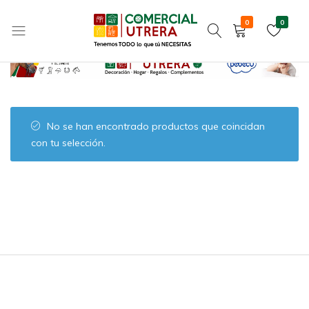
Regalos para viajar
Home
JUGUETES Y REGALOS
REGALOS
0
0
Tenemos
Comercial
TODO
Utrera
lo
que
tú
No se han encontrado productos que coincidan
NECESITAS
con tu selección.