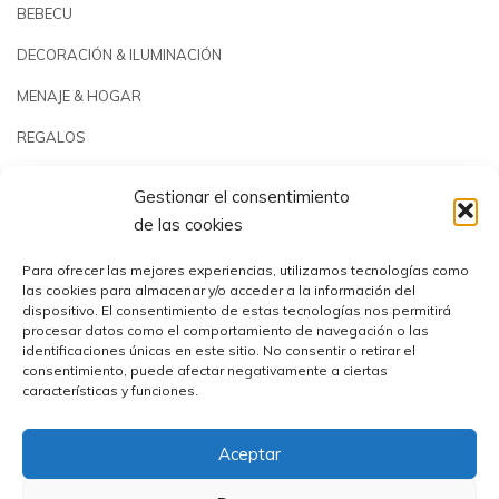
BEBECU
DECORACIÓN & ILUMINACIÓN
MENAJE & HOGAR
REGALOS
JARDÍN & PLAYA
Gestionar el consentimiento
PISCINAS & REPUESTOS
de las cookies
OUTLET
Para ofrecer las mejores experiencias, utilizamos tecnologías como
las cookies para almacenar y/o acceder a la información del
dispositivo. El consentimiento de estas tecnologías nos permitirá
procesar datos como el comportamiento de navegación o las
identificaciones únicas en este sitio. No consentir o retirar el
consentimiento, puede afectar negativamente a ciertas
características y funciones.
Aceptar
Comercial Utrera s.l.© 2023 | CIF: B41194655