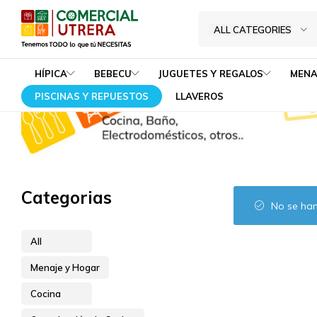
Cuenc
Home
Menaje y Hogar
Cocina
Organización de Cocina
ALL CATEGORIES
Tenemos
Comercial
TODO
Utrera
HÍPICA
BEBECU
JUGUETES Y REGALOS
MENA
lo
PISCINAS Y REPUESTOS
LLAVEROS
que
tú
NECESITAS
Categorias
No se han
All
Menaje y Hogar
Cocina