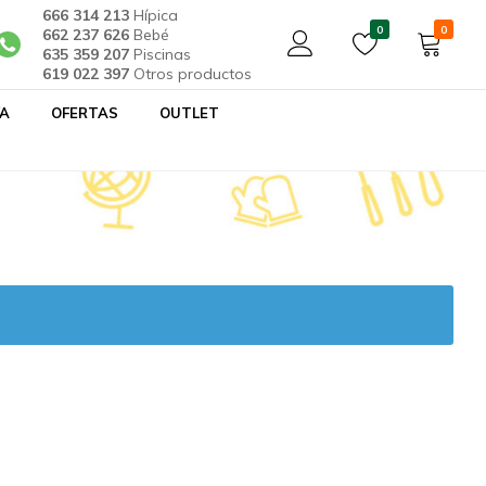
666 314 213
Hípica
0
0
662 237 626
Bebé
635 359 207
Piscinas
619 022 397
Otros productos
YA
OFERTAS
OUTLET