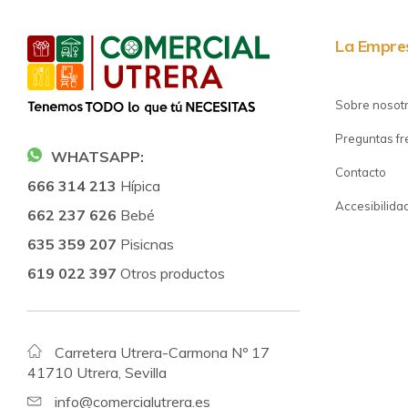
La Empre
Sobre nosot
Preguntas f
WHATSAPP:
Contacto
666 314 213
Hípica
Accesibilida
662 237 626
Bebé
635 359 207
Pisicnas
619 022 397
Otros productos
Carretera Utrera-Carmona Nº 17
41710 Utrera, Sevilla
info@comercialutrera.es