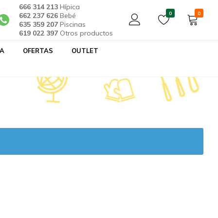
666 314 213
Hípica
0
0
662 237 626
Bebé
635 359 207
Piscinas
619 022 397
Otros productos
YA
OFERTAS
OUTLET