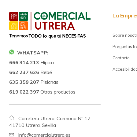
La Empre
Sobre nosot
Preguntas f
WHATSAPP:
Contacto
666 314 213
Hípica
Accesibilida
662 237 626
Bebé
635 359 207
Pisicnas
619 022 397
Otros productos
Carretera Utrera-Carmona Nº 17
41710 Utrera, Sevilla
info@comercialutrera.es