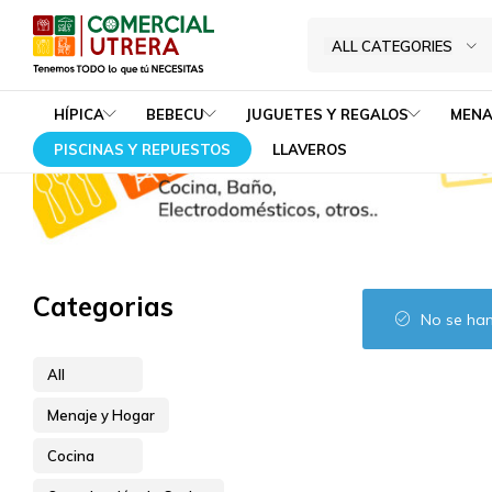
Verdul
Home
Menaje y Hogar
Cocina
Organización de Cocina
ALL CATEGORIES
Tenemos
Comercial
TODO
Utrera
HÍPICA
BEBECU
JUGUETES Y REGALOS
MENA
lo
PISCINAS Y REPUESTOS
LLAVEROS
que
tú
NECESITAS
Categorias
No se han
All
Menaje y Hogar
Cocina