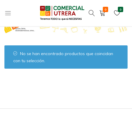
Varios Cocina
Home
Menaje y Hogar
Cocina
0
0
Tenemos
Comercial
TODO
Utrera
lo
que
tú
No se han encontrado productos que coincidan
NECESITAS
con tu selección.