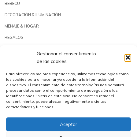
BEBECU
DECORACIÓN & ILUMINACIÓN
MENAJE & HOGAR
REGALOS
JARDÍN & PLAYA
Gestionar el consentimiento
PISCINAS & REPUESTOS
de las cookies
OUTLET
Para ofrecer las mejores experiencias, utilizamos tecnologías como
las cookies para almacenar y/o acceder a la información del
dispositivo. El consentimiento de estas tecnologías nos permitirá
procesar datos como el comportamiento de navegación o las
identificaciones únicas en este sitio. No consentir o retirar el
consentimiento, puede afectar negativamente a ciertas
características y funciones.
Aceptar
Comercial Utrera s.l.© 2023 | CIF: B41194655