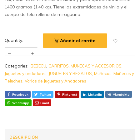
1400 gramos (1,40 kg). Tiene las extremidades de vinilo y el
cuerpo de tela relleno de miraguano.
Quantity:
Añadir al carrito
Categories:
,
,
BEBECU
CARRITOS, MUÑECAS Y ACCESORIOS
,
,
Juguetes y andadores
JUGUETES Y REGALOS
Muñecas, Muñecos y
,
Peluches
Varios de Juguetes y Andadores
Facebook
Twitter
Pinterest
Linkedin
Vkontakte
Whatsapp
Email
DESCRIPCIÓN