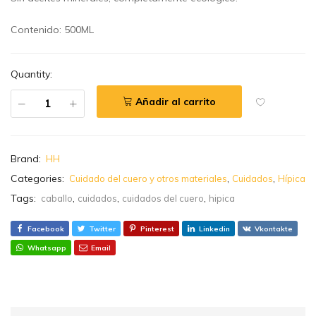
Contenido: 500ML
Quantity:
Añadir al carrito
Brand:
HH
Categories:
,
,
Cuidado del cuero y otros materiales
Cuidados
Hípica
Tags:
,
,
,
caballo
cuidados
cuidados del cuero
hipica
Facebook
Twitter
Pinterest
Linkedin
Vkontakte
Whatsapp
Email