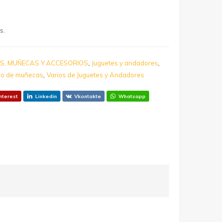
s.
,
,
S, MUÑECAS Y ACCESORIOS
Juguetes y andadores
,
rio de muñecas
Varios de Juguetes y Andadores
nterest
Linkedin
Vkontakte
Whatsapp