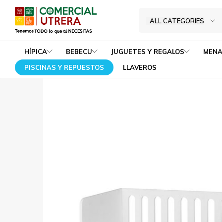
Home
JUGUETES Y REGALOS
CARRITOS, MUÑECAS Y
ALL CATEGORIES
Tenemos
Comercial
TODO
Utrera
HÍPICA
BEBECU
JUGUETES Y REGALOS
MENA
lo
PISCINAS Y REPUESTOS
LLAVEROS
que
tú
NECESITAS