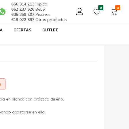
666 314 213
Hípica
0
0
PS DE 4
662 237 626
Bebé
635 359 207
Piscinas
619 022 397
Otros productos
YA
OFERTAS
OUTLET
 DREAMS C/COLCHÓN PARA
s
a en blanco con práctico diseño.
ando acostarse en ella.