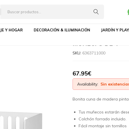
CUNA LITTLE ASI DREAMS C/COLCHÓN PARA MUÑEC
 ACCESORIOS
JE Y HOGAR
DECORACIÓN & ILUMINACIÓN
JARDÍN Y PLA
CUNA LITTLE ASI
MUÑECPS DE 4
SKU:
6363711000
67.95
€
Availability:
Sin existencia
Bonita cuna de madera pintad
Tus muñecos estarán dese
Colchón forrado incluido.
Fácil montaje sin tornillos