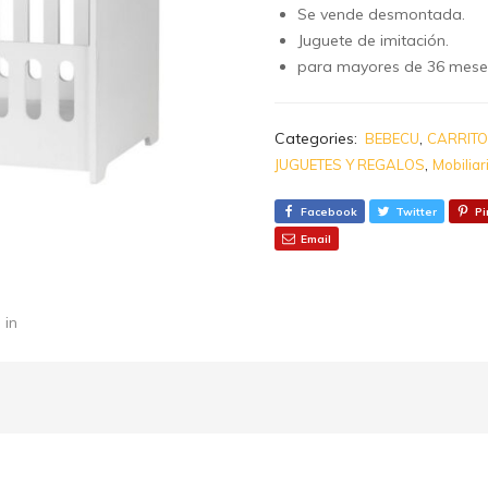
Se vende desmontada.
Juguete de imitación.
para mayores de 36 mese
Categories:
,
BEBECU
CARRITO
,
JUGUETES Y REGALOS
Mobilia
Facebook
Twitter
Pi
Email
 in