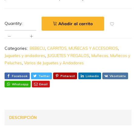
Quantity:
Añadir al carrito
Categories:
,
,
BEBECU
CARRITOS, MUÑECAS Y ACCESORIOS
,
,
Juguetes y andadores
JUGUETES Y REGALOS
Muñecas, Muñecos y
,
Peluches
Varios de Juguetes y Andadores
Facebook
Twitter
Pinterest
Linkedin
Vkontakte
Whatsapp
Email
DESCRIPCIÓN