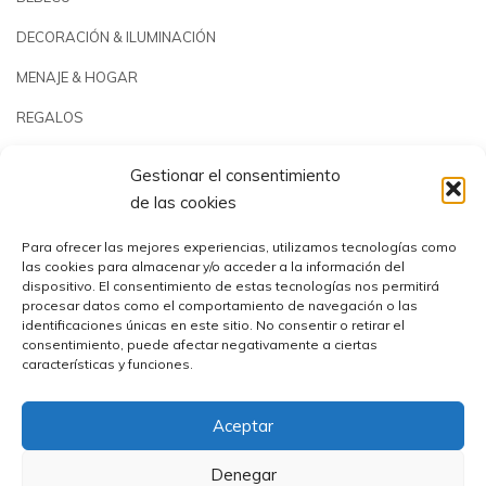
DECORACIÓN & ILUMINACIÓN
MENAJE & HOGAR
REGALOS
JARDÍN & PLAYA
Gestionar el consentimiento
PISCINAS & REPUESTOS
de las cookies
OUTLET
Para ofrecer las mejores experiencias, utilizamos tecnologías como
las cookies para almacenar y/o acceder a la información del
dispositivo. El consentimiento de estas tecnologías nos permitirá
procesar datos como el comportamiento de navegación o las
identificaciones únicas en este sitio. No consentir o retirar el
consentimiento, puede afectar negativamente a ciertas
características y funciones.
Aceptar
Comercial Utrera s.l.© 2023 | CIF: B41194655
Denegar