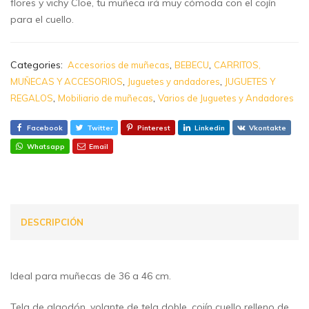
flores y vichy Cloe, tu muñeca irá muy cómoda con el cojín
para el cuello.
Categories:
,
,
Accesorios de muñecas
BEBECU
CARRITOS,
,
,
MUÑECAS Y ACCESORIOS
Juguetes y andadores
JUGUETES Y
,
,
REGALOS
Mobiliario de muñecas
Varios de Juguetes y Andadores
Facebook
Twitter
Pinterest
Linkedin
Vkontakte
Whatsapp
Email
DESCRIPCIÓN
Ideal para muñecas de 36 a 46 cm.
Tela de algodón, volante de tela doble, cojín cuello relleno de