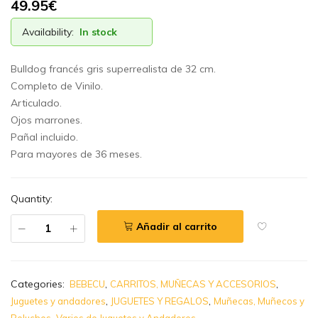
49.95
€
Availability:
In stock
Bulldog francés gris superrealista de 32 cm.
Completo de Vinilo.
Articulado.
Ojos marrones.
Pañal incluido.
Para mayores de 36 meses.
Quantity:
Añadir al carrito
Categories:
,
,
BEBECU
CARRITOS, MUÑECAS Y ACCESORIOS
,
,
Juguetes y andadores
JUGUETES Y REGALOS
Muñecas, Muñecos y
,
Peluches
Varios de Juguetes y Andadores