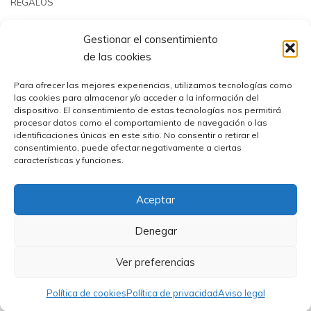
REGALOS
JARDÍN & PLAYA
Gestionar el consentimiento
PISCINAS & REPUESTOS
de las cookies
OUTLET
Para ofrecer las mejores experiencias, utilizamos tecnologías como
las cookies para almacenar y/o acceder a la información del
dispositivo. El consentimiento de estas tecnologías nos permitirá
procesar datos como el comportamiento de navegación o las
identificaciones únicas en este sitio. No consentir o retirar el
consentimiento, puede afectar negativamente a ciertas
características y funciones.
Aceptar
Comercial Utrera s.l.© 2023 | CIF: B41194655
Denegar
Ver preferencias
Política de cookies
Política de privacidad
Aviso legal