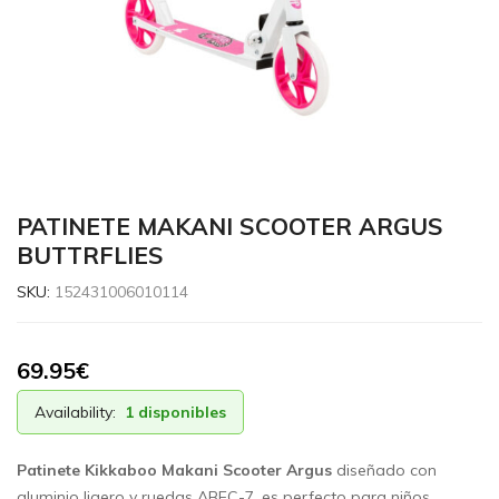
PATINETE MAKANI SCOOTER ARGUS
BUTTRFLIES
SKU:
152431006010114
69.95
€
Availability:
1 disponibles
Patinete Kikkaboo Makani Scooter Argus
diseñado con
aluminio ligero y ruedas ABEC-7, es perfecto para niños