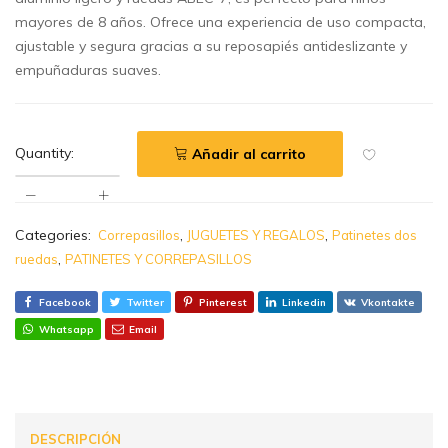
mayores de 8 años. Ofrece una experiencia de uso compacta,
ajustable y segura gracias a su reposapiés antideslizante y
empuñaduras suaves.
Quantity:
Añadir al carrito
Categories:
,
,
Correpasillos
JUGUETES Y REGALOS
Patinetes dos
,
ruedas
PATINETES Y CORREPASILLOS
Facebook
Twitter
Pinterest
Linkedin
Vkontakte
Whatsapp
Email
DESCRIPCIÓN