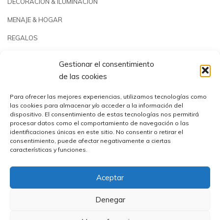
DECORACIÓN & ILUMINACIÓN
MENAJE & HOGAR
REGALOS
JARDÍN & PLAYA
Gestionar el consentimiento
PISCINAS & REPUESTOS
de las cookies
OUTLET
Para ofrecer las mejores experiencias, utilizamos tecnologías como
las cookies para almacenar y/o acceder a la información del
dispositivo. El consentimiento de estas tecnologías nos permitirá
procesar datos como el comportamiento de navegación o las
identificaciones únicas en este sitio. No consentir o retirar el
consentimiento, puede afectar negativamente a ciertas
características y funciones.
Aceptar
Comercial Utrera s.l.© 2023 | CIF: B41194655
Denegar