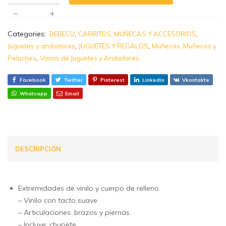
Categories:
,
,
BEBECU
CARRITOS, MUÑECAS Y ACCESORIOS
,
,
Juguetes y andadores
JUGUETES Y REGALOS
Muñecas, Muñecos y
,
Peluches
Varios de Juguetes y Andadores
Facebook
Twitter
Pinterest
Linkedin
Vkontakte
Whatsapp
Email
DESCRIPCIÓN
Extremidades de vinilo y cuerpo de relleno.
– Vinilo con tacto suave.
– Articulaciones: brazos y piernas.
– Incluye: chupete.