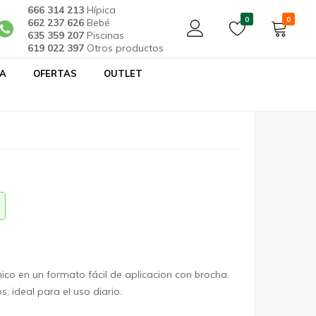
666 314 213
Hípica
0
0
662 237 626
Bebé
635 359 207
Piscinas
619 022 397
Otros productos
YA
OFERTAS
OUTLET
OS C&D -CORNICRESCINE HOOF
ico en un formato fácil de aplicacion con brocha.
; ideal para el uso diario.