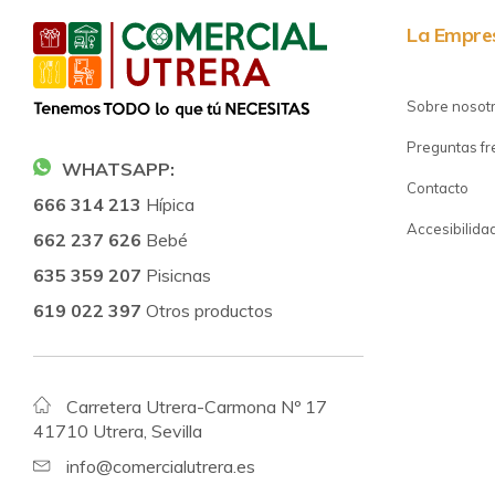
La Empre
Sobre nosot
Preguntas f
WHATSAPP:
Contacto
666 314 213
Hípica
Accesibilida
662 237 626
Bebé
635 359 207
Pisicnas
619 022 397
Otros productos
Carretera Utrera-Carmona Nº 17
41710 Utrera, Sevilla
info@comercialutrera.es