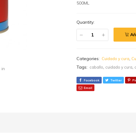
500ML
Quantity:
Añ
Categories:
,
Cuidado y cura
Cu
Tags:
,
,
caballo
cuidado y cura
 in
Facebook
Twitter
Pi
Email