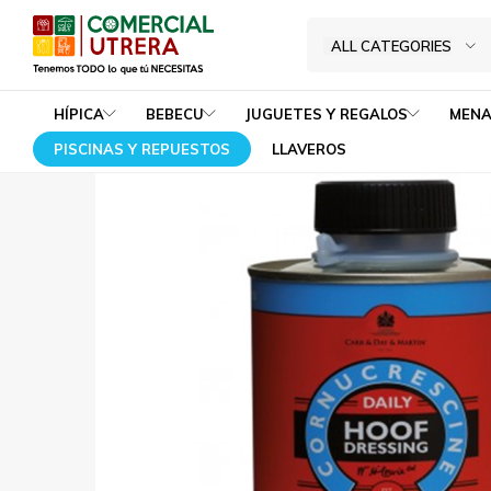
POMADA D
Home
Hípica
Cuidados
Cuidado y cura
ALL CATEGORIES
Tenemos
Comercial
TODO
Utrera
HÍPICA
BEBECU
JUGUETES Y REGALOS
MENA
lo
PISCINAS Y REPUESTOS
LLAVEROS
que
tú
NECESITAS