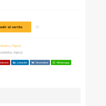
adir al carrito
,
idados
Hípica
,
cuidados
hipica
nterest
Linkedin
Vkontakte
Whatsapp