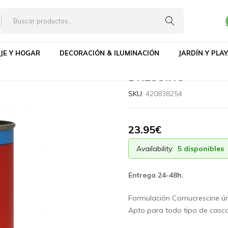
E CASCOS C&D -CORNICRESCINE HOOF DRESSING
JE Y HOGAR
DECORACIÓN & ILUMINACIÓN
JARDÍN Y PLA
POMADA DE CASC
DRESSING
SKU:
420838254
23.95
€
Availability:
5 disponibles
Entrega 24-48h.
Formulación Cornucrescine ún
Apto para todo tipo de cascos