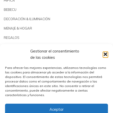
HÍPICA
BEBECU
DECORACIÓN & ILUMINACIÓN
MENAJE & HOGAR
REGALOS
JARDÍN & PLAYA
Gestionar el consentimiento
PISCINAS & REPUESTOS
de las cookies
OUTLET
Para ofrecer las mejores experiencias, utilizamos tecnologías como
las cookies para almacenar y/o acceder a la información del
dispositivo. El consentimiento de estas tecnologías nos permitirá
procesar datos como el comportamiento de navegación o las
identificaciones únicas en este sitio. No consentir o retirar el
consentimiento, puede afectar negativamente a ciertas
características y funciones.
Aceptar
Comercial Utrera s.l.© 2023 | CIF: B41194655