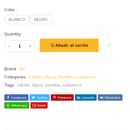
Color
:
BLANCO
NEGRO
Quantity:
Añadir al carrito
Brand:
HH
Categories:
,
,
Caballo
Hípica
Mantillas y sudaderos
Tags:
,
,
,
caballo
hipica
mantillas
sudaderos
Facebook
Twitter
Pinterest
Linkedin
Vkontakte
Whatsapp
Email