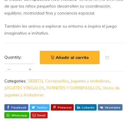
de que los niños pequeños desarrollen su coordinación,
equilibrio, motricidad fina y conciencia espacial.
También les anima a explorar su entorno e inspira el juego
imaginativo e imitativo.
Quantity:
Añadir al carrito
Categories:
,
,
,
BEBECU
Correpasillos
Juguetes y andadores
,
,
JUGUETES Y REGALOS
PATINETES Y CORREPASILLOS
Varios de
Juguetes y Andadores
Facebook
Twitter
Pinterest
Linkedin
Vkontakte
Whatsapp
Email