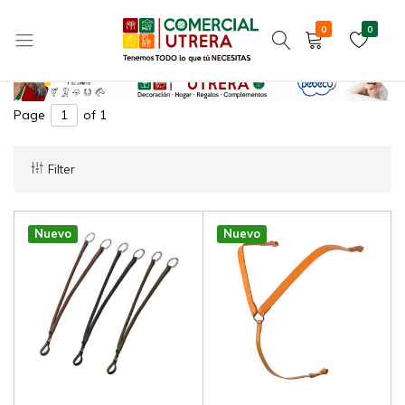
tijerilla
Home
0
0
Tenemos
Comercial
TODO
Utrera
Page
of 1
lo
que
tú
Filter
NECESITAS
Nuevo
Nuevo