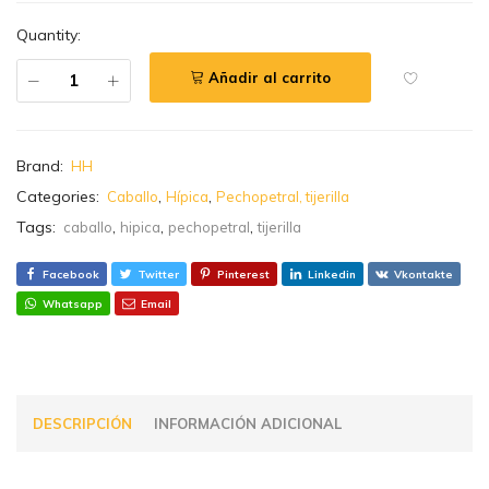
Quantity:
Añadir al carrito
Brand:
HH
Categories:
,
,
Caballo
Hípica
Pechopetral, tijerilla
Tags:
,
,
,
caballo
hipica
pechopetral
tijerilla
Facebook
Twitter
Pinterest
Linkedin
Vkontakte
Whatsapp
Email
DESCRIPCIÓN
INFORMACIÓN ADICIONAL