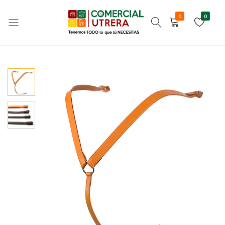
Home
Hípica
Caballo
0
0
PECHOPETRAL INGLES HH CRUZADO
Tenemos
Comercial
TODO
Utrera
lo
que
tú
NECESITAS